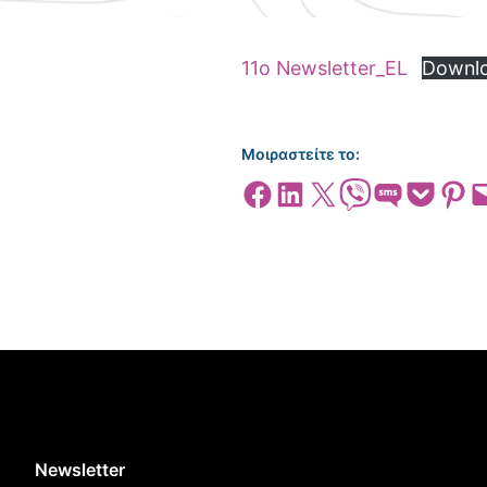
11o Newsletter_EL
Downl
Μοιραστείτε το:
Share on Facebook
Share on LinkedIn
Share on X
Share on Viber
Share on SMS
Share on Pocket
Share on
Emai
Newsletter