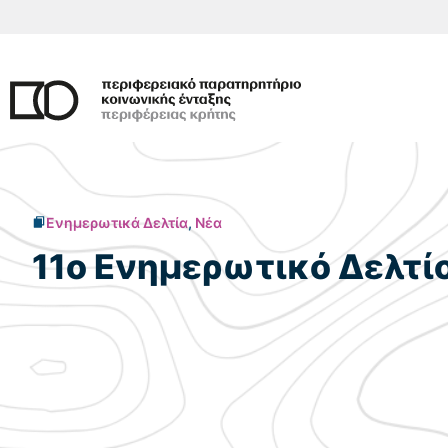
Μετάβαση
σε
περιεχόμενο
Ενημερωτικά Δελτία
,
Νέα
11ο Ενημερωτικό Δελτί