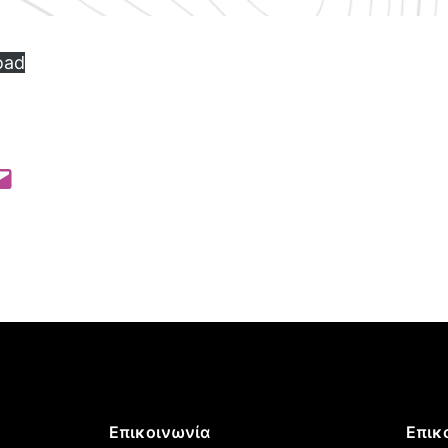
oad
 Pinterest
l this Page
Επικοινωνία
Επικ