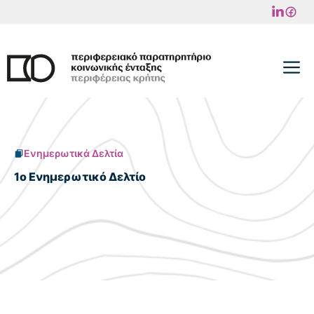
Μετάβαση
σε
περιεχόμενο
M
Ενημερωτικά Δελτία
1o Ενημερωτικό Δελτίο