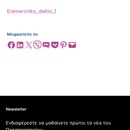
Enimerotiko_deltio_1
Μοιραστείτε το:
Share on Facebook
Share on LinkedIn
Share on X
Share on Viber
Share on SMS
Share on Pocket
Share on Pinterest
Email this Page
Newsletter
Ενδιαφέρεστε να μαθαίνετε πρώτοι τα νέα του
Παρατηρητηρίου;