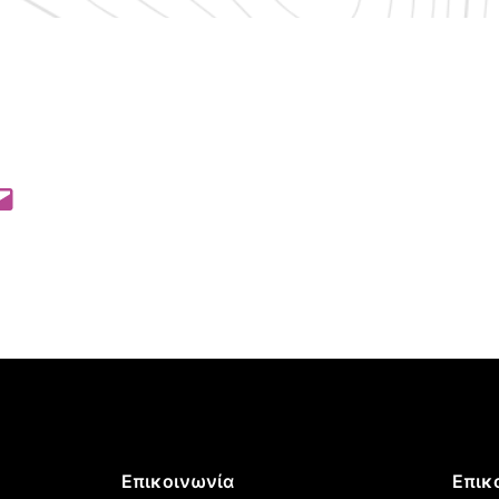
 Pinterest
l this Page
Επικοινωνία
Επικ