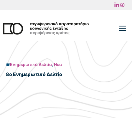
Μετάβαση
σε
περιεχόμενο
M
Ενημερωτικά Δελτία
,
Νέα
8ο Ενημερωτικό Δελτίο