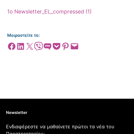
1o Newsletter_EL_compressed (1)
Μοιραστείτε το:
Share on Facebook
Share on LinkedIn
Share on X
Share on Viber
Share on SMS
Share on Pocket
Share on Pinterest
Email this Page
Newsletter
Ενδιαφέρεστε να μαθαίνετε πρώτοι τα νέα του
Παρατηρητηρίου;