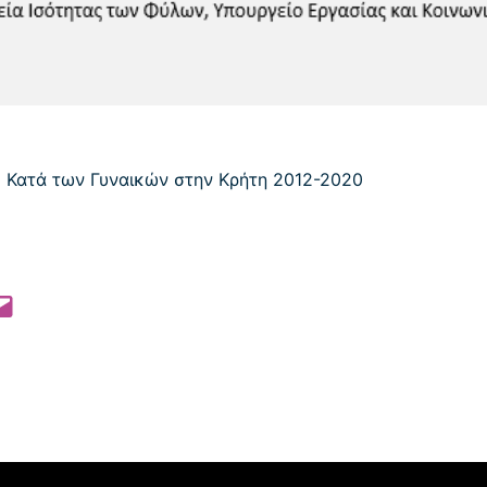
 Pinterest
l this Page