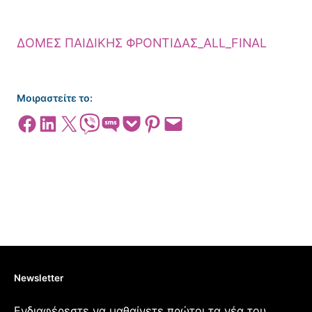
ΔΟΜΕΣ ΠΑΙΔΙΚΗΣ ΦΡΟΝΤΙΔΑΣ_ALL_FINAL
Μοιραστείτε το:
Share on Facebook
Share on LinkedIn
Share on X
Share on Viber
Share on SMS
Share on Pocket
Share on Pinterest
Email this Page
Newsletter
Ενδιαφέρεστε να μαθαίνετε πρώτοι τα νέα του