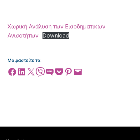
Χωρική Ανάλυση των Εισοδηματικών
Ανισοτήτων
Download
Μοιραστείτε το:
Share on Facebook
Share on LinkedIn
Share on X
Share on Viber
Share on SMS
Share on Pocket
Share on Pinterest
Email this Page