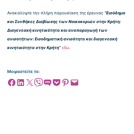
Ανακαλύψτε την πλήρη παρουσίαση της έρευνας
“Εισόδημα
και Συνθήκες Διαβίωσης των Νοικοκυριών στην Κρήτη:
Διαγενεακή κινητικότητα και αναπαραγωγή των
ανισοτήτων: Εισοδηματική ανισότητα και διαγενεακή
κινητικότητα στην Κρήτη”
εδώ
.
Μοιραστείτε το:
Share on Facebook
Share on LinkedIn
Share on X
Share on Viber
Share on SMS
Share on Pocket
Share on Pinterest
Email this Page