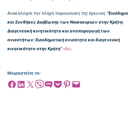
Ανακαλύψτε την πλήρη παρουσίαση της έρευνας
“Εισόδημα
και Συνθήκες Διαβίωσης των Νοικοκυριών στην Κρήτη:
Διαγενεακή κινητικότητα και αναπαραγωγή των
ανισοτήτων: Εισοδηματική ανισότητα και διαγενεακή
κινητικότητα στην Κρήτη”
εδώ
.
Μοιραστείτε το:
Share on Facebook
Share on LinkedIn
Share on X
Share on Viber
Share on SMS
Share on Pocket
Share on Pinterest
Email this Page