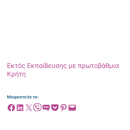
Εκτός Εκπαίδευσης με πρωτοβάθμια
Κρήτη
Μοιραστείτε το:
Share on Facebook
Share on LinkedIn
Share on X
Share on Viber
Share on SMS
Share on Pocket
Share on Pinterest
Email this Page