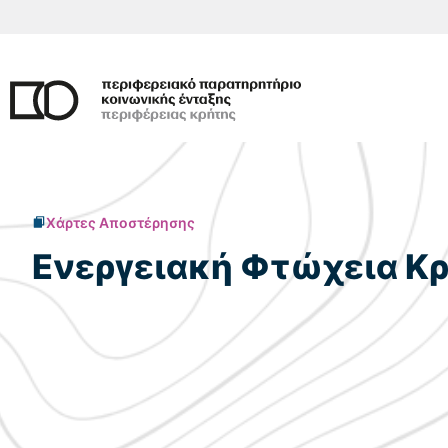
Μετάβαση
σε
περιεχόμενο
Χάρτες Αποστέρησης
Ενεργειακή Φτώχεια Κ