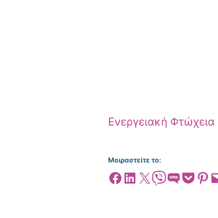
Ενεργειακή Φτώχεια
Μοιραστείτε το:
Share on Facebook
Share on LinkedIn
Share on X
Share on Viber
Share on SMS
Share on Pocket
Share on
Emai