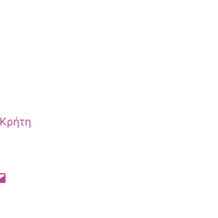
 Κρήτη
 Pinterest
l this Page