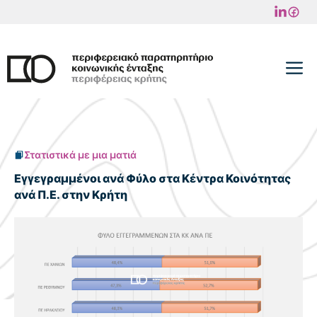
Μετάβαση
σε
περιεχόμενο
M
Στατιστικά με μια ματιά
Εγγεγραμμένοι ανά Φύλο στα Κέντρα Κοινότητας
ανά Π.Ε. στην Κρήτη