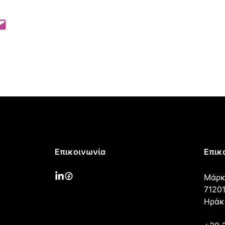
 Pinterest
l this Page
Επικοινωνία
Επικ
Μάρκ
71201
Ηράκ