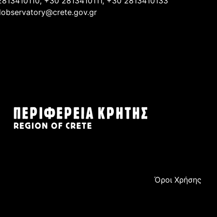
2813410110, +30 2813410111, +30 2813410133
lobservatory@crete.gov.gr
Όροι Χρήσης