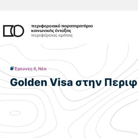
Μετάβαση
σε
περιεχόμενο
Έρευνες II
,
Νέα
Golden Visa στην Περι