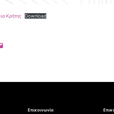
εια Κρήτης
Download
 Pinterest
l this Page
Επικοινωνία
Επικ