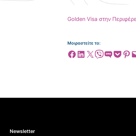
Golden Visa στην Περιφέρ
Μοιραστείτε το:
Share on Facebook
Share on LinkedIn
Share on X
Share on Viber
Share on SMS
Share on Pocket
Share on
Emai
Newsletter