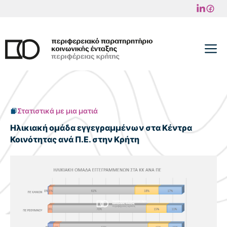
Μετάβαση
σε
περιεχόμενο
M
Στατιστικά με μια ματιά
Ηλικιακή ομάδα εγγεγραμμένων στα Κέντρα
Κοινότητας ανά Π.Ε. στην Κρήτη