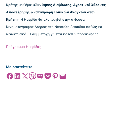
Κρήτης με θέμα:
«Συνθήκες Διαβίωσης, Αγροτικοί Θύλακες
Αποστέρησης & Καταγραφή Τοπικών Αναγκών στην
Κρήτη»
. Η Ημερίδα θα υλοποιηθεί στην αίθουσα
Κινηματογράφος Δρήρος στη Νεάπολη Λασιθίου καθώς και
διαδικτυακά. Η συμμετοχή γίνεται κατόπιν πρόσκλησης.
Πρόγραμμα Ημερίδας
Μοιραστείτε το:
Share on Facebook
Share on LinkedIn
Share on X
Share on Viber
Share on SMS
Share on Pocket
Share on Pinterest
Email this Page