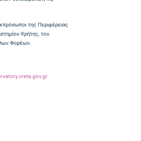
εκπρόσωποι της Περιφέρειας
ιστημίου Κρήτης, του
λλων Φορέων.
vatory.crete.gov.gr