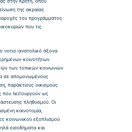
ιας στην Κρήτη, όπου
δείνωση της ακραίας
 παροχές του προγράμματος
ικοκυριών που τις
το νοτιο-ανατολικό άξονα
τερημένων κοινοτήτων
υτών των τοπικών κοινωνιών
σα σε απομονωμένους
η, παράκτιους οικισμούς
ς που λειτουργούν ως
νάστευσης πληθυσμού. Οι
σμένη καινοτομία,
ες κοινωνικού εξοπλισμού
ηλά εισοδήματα και