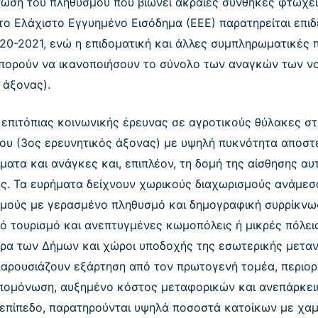
ίπτωση του πληθυσμού που βιώνει ακραίες συνθήκες φτώχε
το Ελάχιστο Εγγυημένο Εισόδημα (ΕΕΕ) παρατηρείται επι
020-2021, ενώ η επιδοματική και άλλες συμπληρωματικές
 μπορούν να ικανοποιήσουν το σύνολο των αναγκών των νο
 άξονας).
 επιτόπιας κοινωνικής έρευνας σε αγροτικούς θύλακες σ
ίου (3ος ερευνητικός άξονας) με υψηλή πυκνότητα αποσ
ματα και ανάγκες και, επιπλέον, τη δομή της αίσθησης α
ης. Τα ευρήματα δείχνουν χωρικούς διαχωρισμούς ανάμε
μούς με γερασμένο πληθυσμό και δημογραφική συρρίκνωσ
κό τουρισμό και ανεπτυγμένες κωμοπόλεις ή μικρές πόλει
τρα των Δήμων και χώροι υποδοχής της εσωτερικής μετα
αρουσιάζουν εξάρτηση από τον πρωτογενή τομέα, περιορι
πομόνωση, αυξημένο κόστος μεταφορικών και ανεπάρκει
 επίπεδο, παρατηρούνται υψηλά ποσοστά κατοίκων με χαμ