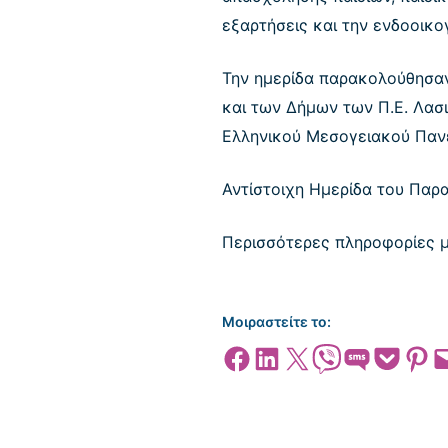
εξαρτήσεις και την ενδοοικο
Την ημερίδα παρακολούθησαν
και των Δήμων των Π.Ε. Λασι
Ελληνικού Μεσογειακού Πανε
Αντίστοιχη Ημερίδα του Παρα
Περισσότερες πληροφορίες 
Μοιραστείτε το:
Share on Facebook
Share on LinkedIn
Share on X
Share on Viber
Share on SMS
Share on Pocket
Share on
Emai