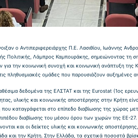
νοιξαν ο Αντιπεριφερειάρχης Π.Ε. Λασιθίου, Ιωάννης Ανδρ
κής Πολιτικής, Λάμπρος Καμπουράκης, σημειώνοντας τη σ
 για την κοινωνική συνοχή και κοινωνική ανάπτυξη της Κ
ι τις πληθυσμιακές ομάδες που παρουσιάζουν αυξημένες α
θέσιμα δεδομένα της ΕΛΣΤΑΤ και της Eurostat (1ος ερευν
ητας, υλικής και κοινωνικής αποστέρησης στην Κρήτη είν
η που καταγράφεται στο επίπεδο διαβίωσης της χώρας μετ
επιπέδου διαβίωσης του μέσου όρου των χωρών της ΕΕ-27
νονται και οι δείκτες υλικής και κοινωνικής αποστέρησης,
δα και την Κρήτη. Στην Ελλάδα, τα σχετικά ποσοστά βρίσκ