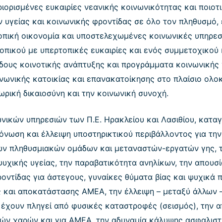
ιορισμένες ευκαιρίες νεανικής κοινωνικότητας και ποιοτ
 υγείας και κοινωνικής φροντίδας σε όλο τον πληθυσμό,
πική οικονομία και υποστελεχωμένες κοινωνικές υπηρεσί
τοπικού με υπερτοπικές ευκαιρίες και ενός συμμετοχικού
δους κοινοτικής ανάπτυξης και προγράμματα κοινωνικής 
ινωνικής κατοικίας και επανακατοίκησης στο πλαίσιο ο
ρική δικαιοσύνη και την κοινωνική συνοχή.
νικών υπηρεσιών των Π.Ε. Ηρακλείου και Λασιθίου, κατ
όνωση και έλλειψη υποστηρικτικού περιβάλλοντος για την
ων πληθυσμιακών ομάδων και μεταναστών-εργατών γης, τ
ψυχικής υγείας, την παραβατικότητα ανηλίκων, την απου
ντίδας για άστεγους, γυναίκες θύματα βίας και ψυχικά 
και αποκατάστασης ΑΜΕΑ, την έλλειψη – μεταξύ άλλων 
έχουν πληγεί από φυσικές καταστροφές (σεισμός), την α
κών χαρών και για ΑΜΕΑ, την αδυναμία κάλυψης ασφαλιστ