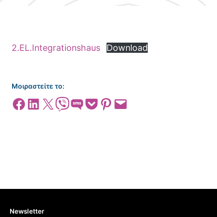
2.EL.Integrationshaus
Download
Μοιραστείτε το:
Share on Facebook
Share on LinkedIn
Share on X
Share on Viber
Share on SMS
Share on Pocket
Share on Pinterest
Email this Page
Newsletter