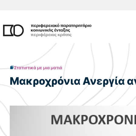
Μετάβαση
σε
περιεχόμενο
Στατιστικά με μια ματιά
Μακροχρόνια Ανεργία α