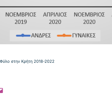
 Pinterest
l this Page