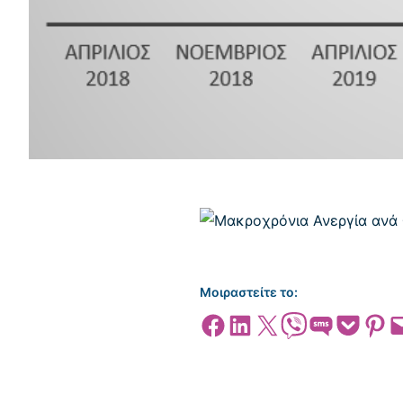
Μοιραστείτε το:
Share on Facebook
Share on LinkedIn
Share on X
Share on Viber
Share on SMS
Share on Pocket
Share on
Emai