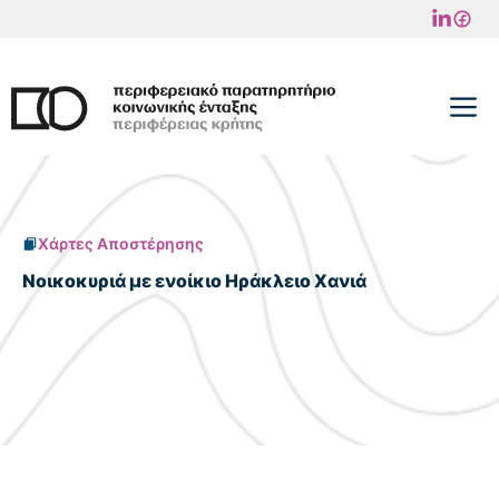
Μετάβαση
σε
περιεχόμενο
M
Χάρτες Αποστέρησης
Νοικοκυριά με ενοίκιο Ηράκλειο Χανιά