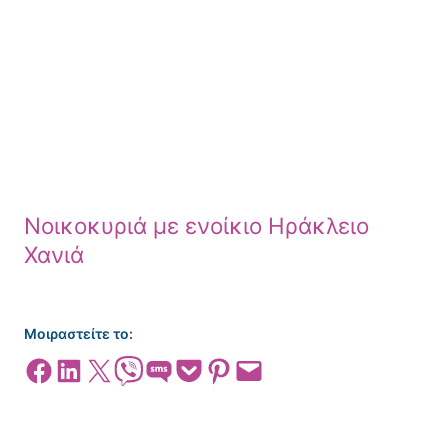
Νοικοκυριά με ενοίκιο Ηράκλειο
Χανιά
Μοιραστείτε το:
Share on Facebook
Share on LinkedIn
Share on X
Share on Viber
Share on SMS
Share on Pocket
Share on Pinterest
Email this Page