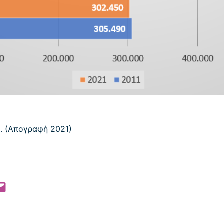
 Pinterest
l this Page