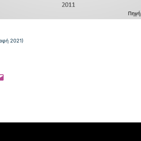
 Pinterest
l this Page