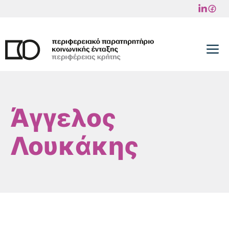
Μετάβαση
σε
περιεχόμενο
M
Άγγελος
Λουκάκης