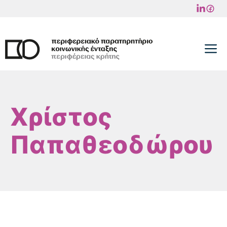
Μετάβαση
σε
περιεχόμενο
M
Χρίστος
Παπαθεοδώρου