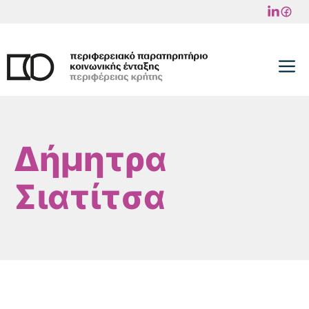
Μετάβαση
σε
περιεχόμενο
M
Δήμητρα
Σιατίτσα