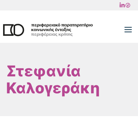
Μετάβαση
σε
περιεχόμενο
M
Στεφανία
Καλογεράκη