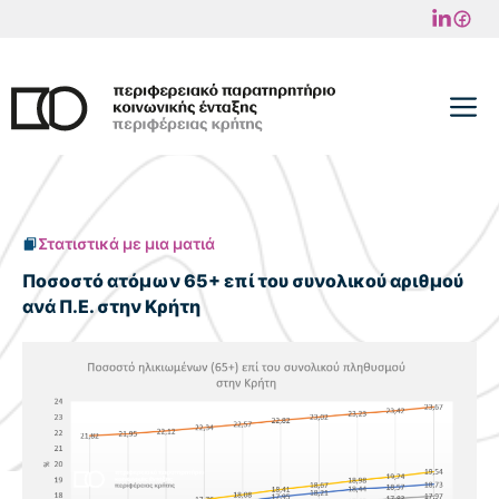
Μετάβαση
σε
περιεχόμενο
M
Στατιστικά με μια ματιά
Ποσοστό ατόμων 65+ επί του συνολικού αριθμού
ανά Π.Ε. στην Κρήτη