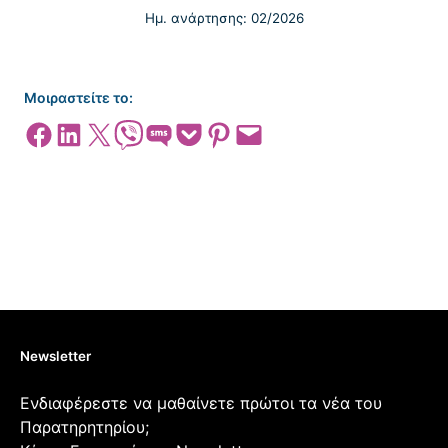
Ημ. ανάρτησης: 02/2026
Μοιραστείτε το:
Share on Facebook
Share on LinkedIn
Share on X
Share on Viber
Share on SMS
Share on Pocket
Share on Pinterest
Email this Page
Newsletter
Ενδιαφέρεστε να μαθαίνετε πρώτοι τα νέα του
Παρατηρητηρίου;