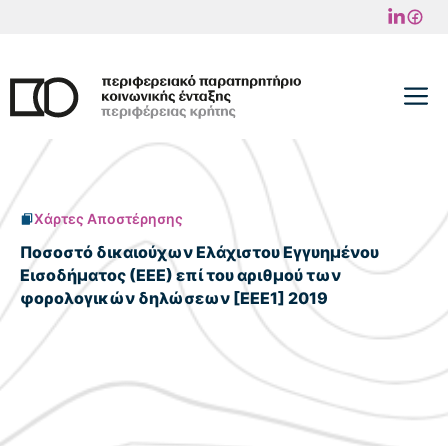
Μετάβαση
σε
περιεχόμενο
M
Χάρτες Αποστέρησης
Ποσοστό δικαιούχων Ελάχιστου Εγγυημένου
Εισοδήματος (ΕΕΕ) επί του αριθμού των
φορολογικών δηλώσεων [ΕΕΕ1] 2019