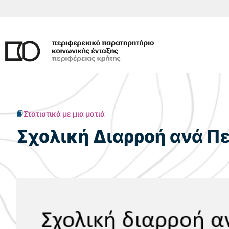
Μετάβαση
σε
περιεχόμενο
Στατιστικά με μια ματιά
Σχολική Διαρροή ανά Π