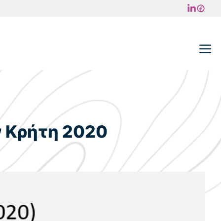
M
ν Κρήτη 2020