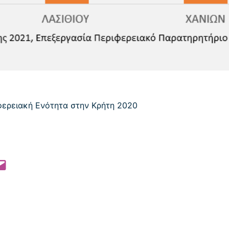
 Pinterest
l this Page