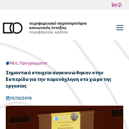
Μετάβαση
σε
περιεχόμενο
M
Νέα
,
Προγράμματα
Σημαντικά στοιχεία ανακοινώθηκαν στην
Εσπερίδα για την παρενόχληση στο χώρο της
εργασίας
15/10/2019