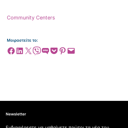
Community Centers
Μοιραστείτε το:
Share on Facebook
Share on LinkedIn
Share on X
Share on Viber
Share on SMS
Share on Pocket
Share on Pinterest
Email this Page
Newsletter
Ενδιαφέρεστε να μαθαίνετε πρώτοι τα νέα του