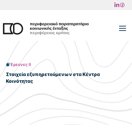
Μετάβαση
σε
περιεχόμενο
M
Έρευνες II
Στοιχεία εξυπηρετούμενων στα Κέντρα
Κοινότητας