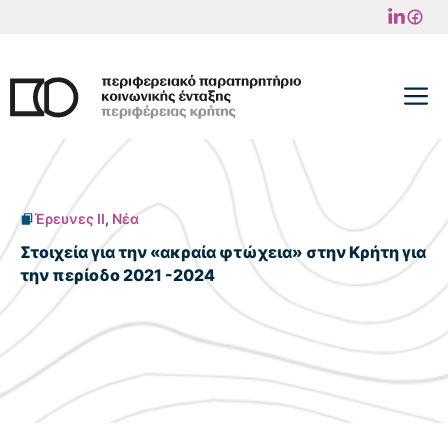
Μετάβαση
σε
περιεχόμενο
M
Έρευνες II
,
Νέα
Στοιχεία για την «ακραία φτώχεια» στην Κρήτη για
την περίοδο 2021 -2024