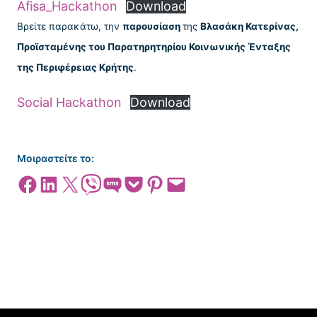
Afisa_Hackathon
Download
Βρείτε παρακάτω, την
παρουσίαση
της
Βλασάκη Κατερίνας,
Προϊσταμένης του Παρατηρητηρίου Κοινωνικής Ένταξης
της Περιφέρειας Κρήτης
.
Social Hackathon
Download
Μοιραστείτε το:
Share on Facebook
Share on LinkedIn
Share on X
Share on Viber
Share on SMS
Share on Pocket
Share on Pinterest
Email this Page