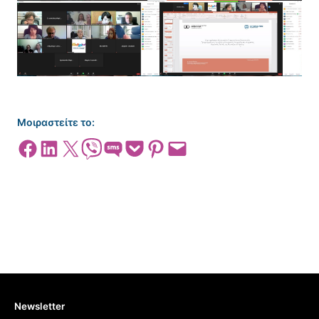
Μοιραστείτε το:
Share on Facebook
Share on LinkedIn
Share on X
Share on Viber
Share on SMS
Share on Pocket
Share on Pinterest
Email this Page
Newsletter