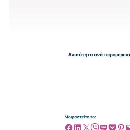
Ανισότητα ανά περιφερεια
Μοιραστείτε το:
Share on Facebook
Share on LinkedIn
Share on X
Share on Viber
Share on SMS
Share on Pocket
Share on
Emai