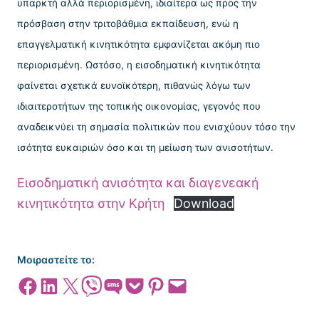
υπαρκτή αλλά περιορισμένη, ιδιαίτερα ως προς την
πρόσβαση στην τριτοβάθμια εκπαίδευση, ενώ η
επαγγελματική κινητικότητα εμφανίζεται ακόμη πιο
περιορισμένη. Ωστόσο, η εισοδηματική κινητικότητα
φαίνεται σχετικά ευνοϊκότερη, πιθανώς λόγω των
ιδιαιτεροτήτων της τοπικής οικονομίας, γεγονός που
αναδεικνύει τη σημασία πολιτικών που ενισχύουν τόσο την
ισότητα ευκαιριών όσο και τη μείωση των ανισοτήτων.
Εισοδηματική ανισότητα και διαγενεακή
κινητικότητα στην Κρήτη
Download
Μοιραστείτε το:
Share on Facebook
Share on LinkedIn
Share on X
Share on Viber
Share on SMS
Share on Pocket
Share on Pinterest
Email this Page