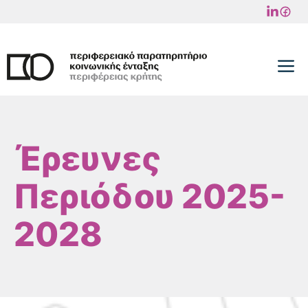
Μετάβαση
σε
περιεχόμενο
M
Έρευνες
Περιόδου 2025-
2028