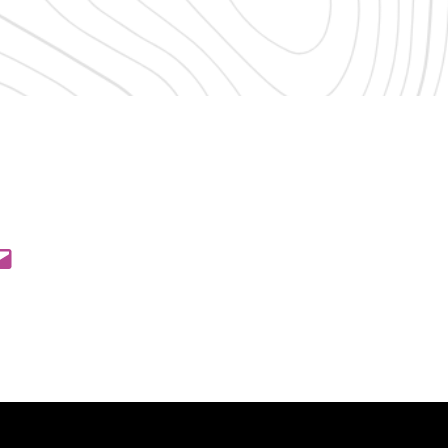
 Pinterest
l this Page