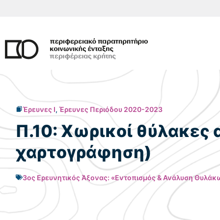
Μετάβαση
σε
περιεχόμενο
Έρευνες I
,
Έρευνες Περιόδου 2020-2023
Π.10: Χωρικοί θύλακες 
χαρτογράφηση)
3ος Ερευνητικός Άξονας: «Εντοπισμός & Ανάλυση Θυλάκ