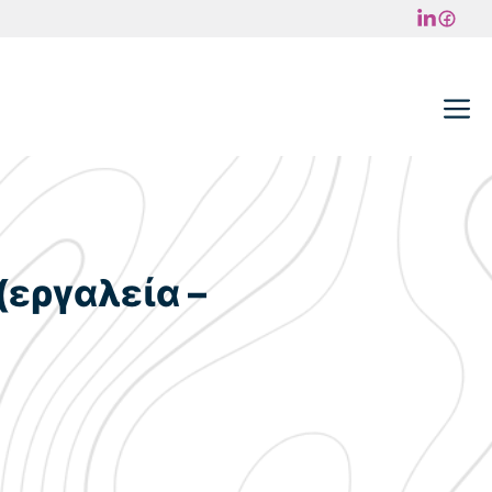
M
(εργαλεία –