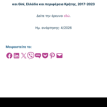
και Gini, Ελλάδα και περιφέρεια Κρήτης, 2017-2023
Δείτε την έρευνα
εδώ
.
Ημ. ανάρτησης: 4/2026
Μοιραστείτε το:
Share on Facebook
Share on LinkedIn
Share on X
Share on Viber
Share on SMS
Share on Pocket
Share on Pinterest
Email this Page