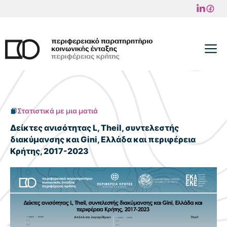
Μετάβαση
σε
περιεχόμενο
M
Στατιστικά με μια ματιά
Δείκτες ανισότητας L, Theil, συντελεστής
διακύμανσης και Gini, Ελλάδα και περιφέρεια
Κρήτης, 2017-2023