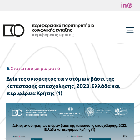
Μετάβαση
σε
περιεχόμενο
M
Στατιστικά με μια ματιά
Δείκτες ανισότητας των ατόμων βάσει της
κατάστασης απασχόλησης, 2023, Ελλάδα και
περιφέρεια Κρήτης (1)