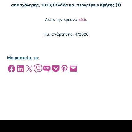
απασχόλησης, 2023, Ελλάδα και περιφέρεια Κρήτης (1)
Δείτε την έρευνα
εδώ
.
Ημ. ανάρτησης: 4/2026
Μοιραστείτε το:
Share on Facebook
Share on LinkedIn
Share on X
Share on Viber
Share on SMS
Share on Pocket
Share on Pinterest
Email this Page