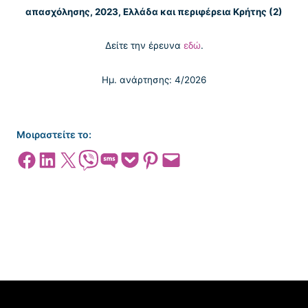
απασχόλησης, 2023, Ελλάδα και περιφέρεια Κρήτης (2)
Δείτε την έρευνα
εδώ
.
Ημ. ανάρτησης: 4/2026
Μοιραστείτε το:
Share on Facebook
Share on LinkedIn
Share on X
Share on Viber
Share on SMS
Share on Pocket
Share on Pinterest
Email this Page