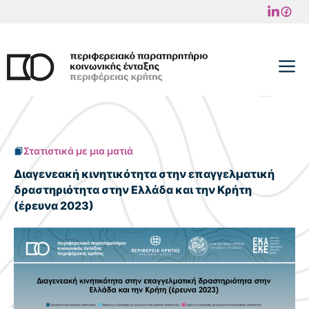
Μετάβαση
σε
περιεχόμενο
M
Στατιστικά με μια ματιά
Διαγενεακή κινητικότητα στην επαγγελματική
δραστηριότητα στην Ελλάδα και την Κρήτη
(έρευνα 2023)