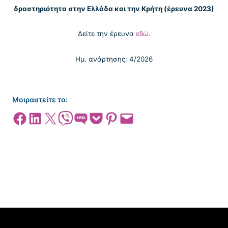
δραστηριότητα στην Ελλάδα και την Κρήτη (έρευνα 2023)
Δείτε την έρευνα
εδώ
.
Ημ. ανάρτησης: 4/2026
Μοιραστείτε το:
Share on Facebook
Share on LinkedIn
Share on X
Share on Viber
Share on SMS
Share on Pocket
Share on Pinterest
Email this Page