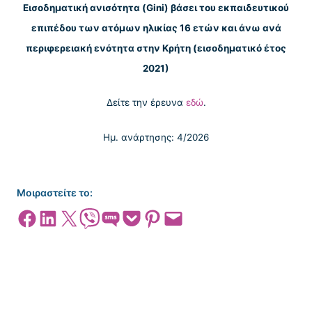
Εισοδηματική ανισότητα (Gini) βάσει του εκπαιδευτικού
επιπέδου των ατόμων ηλικίας 16 ετών και άνω ανά
περιφερειακή ενότητα στην Κρήτη (εισοδηματικό έτος
2021)
Δείτε την έρευνα
εδώ
.
Ημ. ανάρτησης: 4/2026
Μοιραστείτε το:
Share on Facebook
Share on LinkedIn
Share on X
Share on Viber
Share on SMS
Share on Pocket
Share on Pinterest
Email this Page