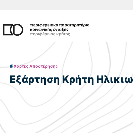
Μετάβαση
σε
περιεχόμενο
Χάρτες Αποστέρησης
Εξάρτηση Κρήτη Ηλικιω