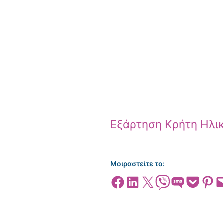
Εξάρτηση Κρήτη Ηλι
Μοιραστείτε το:
Share on Facebook
Share on LinkedIn
Share on X
Share on Viber
Share on SMS
Share on Pocket
Share on
Emai