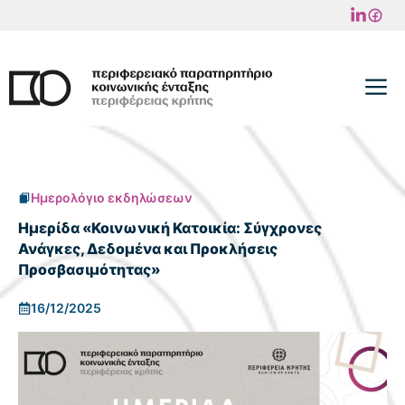
Μετάβαση
σε
περιεχόμενο
M
Ημερολόγιο εκδηλώσεων
Ημερίδα «Κοινωνική Κατοικία: Σύγχρονες
Ανάγκες, Δεδομένα και Προκλήσεις
Προσβασιμότητας»
16/12/2025