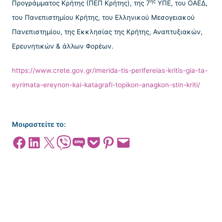
ης
Προγράμματος Κρήτης (ΠΕΠ Κρήτης), της 7
ΥΠΕ, του ΟΑΕΔ,
του Πανεπιστημίου Κρήτης, του Ελληνικού Μεσογειακού
Πανεπιστημίου, της Εκκλησίας της Κρήτης, Αναπτυξιακών,
Ερευνητικών & άλλων Φορέων.
https://www.crete.gov.gr/imerida-tis-perifereias-kritis-gia-ta-
eyrimata-ereynon-kai-katagrafi-topikon-anagkon-stin-kriti/
Μοιραστείτε το:
Share on Facebook
Share on LinkedIn
Share on X
Share on Viber
Share on SMS
Share on Pocket
Share on Pinterest
Email this Page