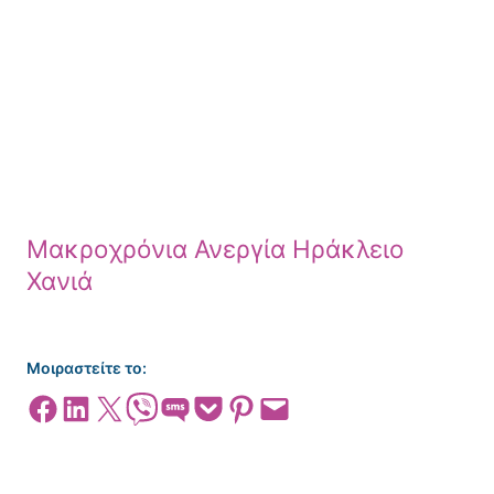
Μακροχρόνια Ανεργία Ηράκλειο
Χανιά
Μοιραστείτε το:
Share on Facebook
Share on LinkedIn
Share on X
Share on Viber
Share on SMS
Share on Pocket
Share on Pinterest
Email this Page