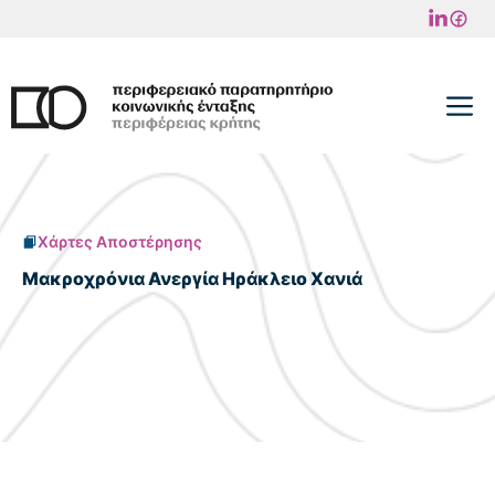
Μετάβαση
σε
περιεχόμενο
M
Χάρτες Αποστέρησης
Μακροχρόνια Ανεργία Ηράκλειο Χανιά