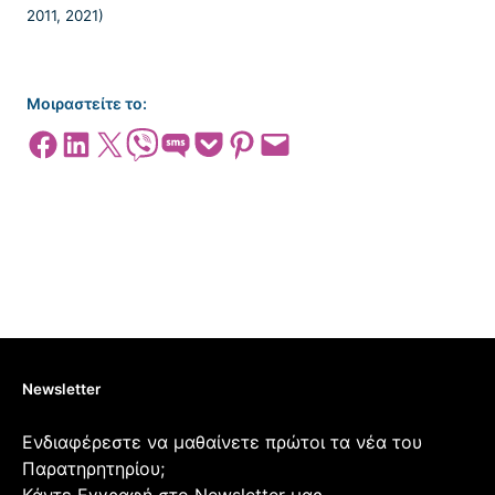
Μοιραστείτε το:
Share on Facebook
Share on LinkedIn
Share on X
Share on Viber
Share on SMS
Share on Pocket
Share on Pinterest
Email this Page
Newsletter
Ενδιαφέρεστε να μαθαίνετε πρώτοι τα νέα του
Παρατηρητηρίου;
Κάντε Εγγραφή στο Newsletter μας