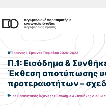
Μετάβαση
σε
περιεχόμενο
Έρευνες I
,
Έρευνες Περιόδου 2020-2023
Π.1: Εισόδημα & Συνθή
Έκθεση αποτύπωσης υφ
προτεραιοτήτων – σχεδ
1ος Ερευνητικός Άξονας : «Εισόδημα & Συνθήκες Διαβίω