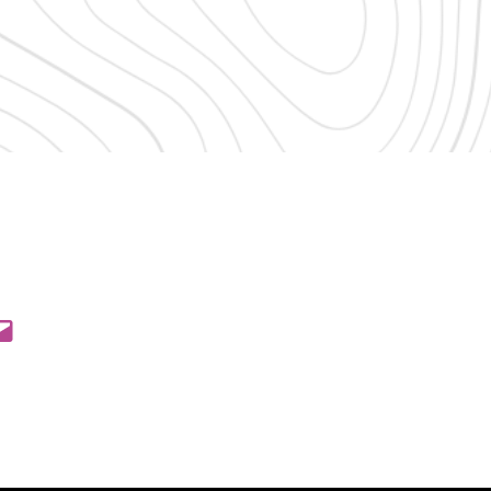
 Pinterest
l this Page