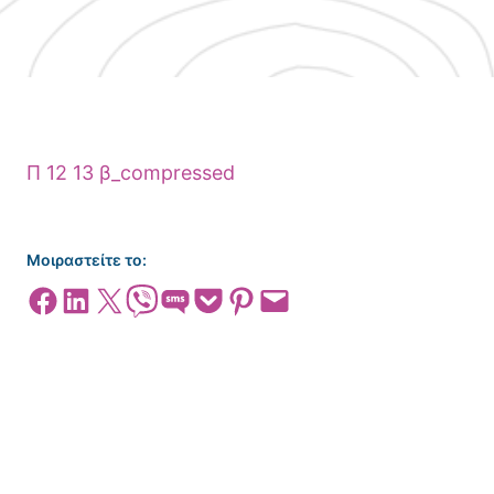
Π 12 13 β_compressed
Μοιραστείτε το:
Share on Facebook
Share on LinkedIn
Share on X
Share on Viber
Share on SMS
Share on Pocket
Share on Pinterest
Email this Page